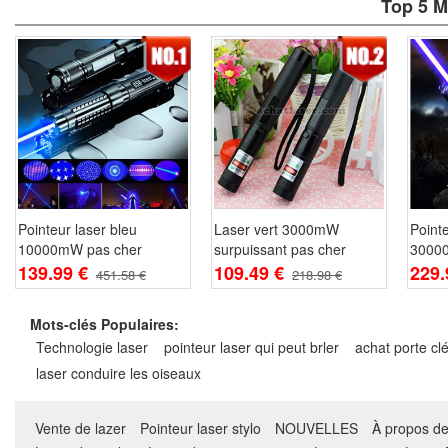
Top 5 M
Pointeur laser bleu
Laser vert 3000mW
Pointe
10000mW pas cher
surpuissant pas cher
3000
139.99 €
109.49 €
229.
451.58 €
218.98 €
Mots-clés Populaires:
Technologie laser
pointeur laser qui peut brler
achat porte clé
laser conduire les oiseaux
Vente de lazer
Pointeur laser stylo
NOUVELLES
À propos d