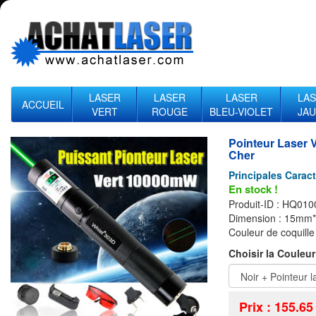
LASER
LASER
LASER
LA
ACCUEIL
VERT
ROUGE
BLEU-VIOLET
JA
Pointeur Laser 
Cher
Principales Caract
En stock !
Produit-ID :
HQ010
Dimension : 15m
Couleur de coquille
Choisir la Couleur
Prix :
155.65