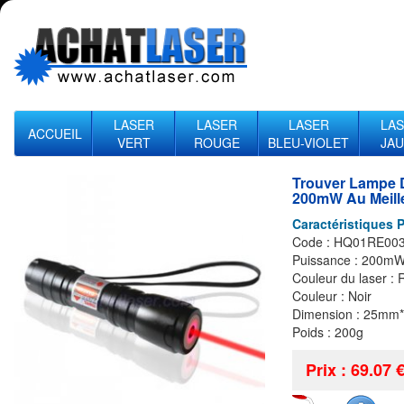
LASER
LASER
LASER
LA
ACCUEIL
VERT
ROUGE
BLEU-VIOLET
JA
Trouver Lampe 
200mW Au Meille
Caractéristiques P
Code : HQ01RE00
Puissance : 200m
Couleur du laser :
Couleur : Noir
Dimension : 25m
Poids : 200g
Prix : 69.07 