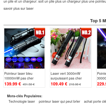
un pile et un chargeur: soit un plie plus un chargeur plus une
pointe
savoir plus sur laser
Top 5 M
Pointeur laser bleu
Laser vert 3000mW
Pointe
10000mW pas cher
surpuissant pas cher
3000
139.99 €
109.49 €
229.
451.58 €
218.98 €
Mots-clés Populaires:
Technologie laser
pointeur laser qui peut brler
achat porte clé