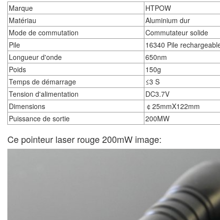
Marque
HTPOW
Matériau
Aluminium dur
Mode de commutation
Commutateur solide
Pile
16340 Pile rechargeabl
Longueur d'onde
650nm
Poids
150g
Temps de démarrage
≤3 S
Tension d'alimentation
DC3.7V
Dimensions
￠25mmX122mm
Puissance de sortie
200MW
Ce
pointeur laser rouge 200mW
image: