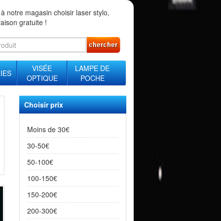
 à notre magasin choisir
laser stylo
,
raison gratuite !
VISÉE
LAMPE DE
IES
OPTIQUE
POCHE
Choisir prix
Moins de 30€
30-50€
50-100€
100-150€
150-200€
200-300€