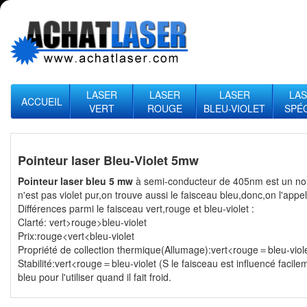
LASER
LASER
LASER
LA
ACCUEIL
VERT
ROUGE
BLEU-VIOLET
SPÉ
Pointeur laser Bleu-Violet 5mw
Pointeur laser bleu 5 mw
à semi-conducteur de 405nm est un nou
n'est pas violet pur,on trouve aussi le faisceau bleu,donc,on l'appel
Différences parmi le faisceau vert,rouge et
bleu-violet :
Clarté: vert>rouge>bleu-violet
Prix:rouge<vert<bleu-violet
Propriété de collection thermique(Allumage):vert<rouge＝bleu-viol
Stabilité:vert<rouge＝bleu-violet (S le faisceau est influencé facilem
bleu
pour l'utiliser quand il fait froid.