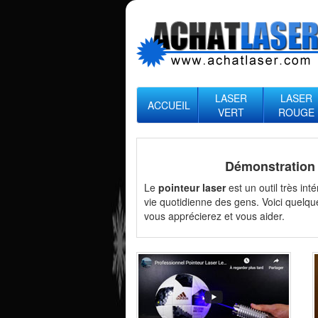
LASER
LASER
ACCUEIL
VERT
ROUGE
Démonstration 
Le
pointeur laser
est un outil très int
vie quotidienne des gens. Voici quelq
vous apprécierez et vous aider.