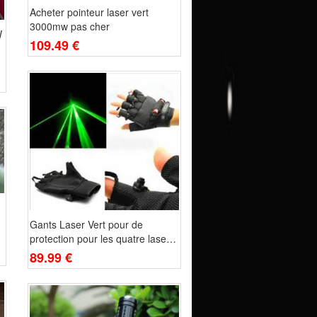
Acheter pointeur laser vert
3000mw pas cher
W
109.49 €
Gants Laser Vert pour de
protection pour les quatre lasers
de doigt
89.99 €